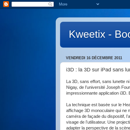
Kweetix - Boo
VENDREDI 16 DÉCEMBRE 2011
i3D : la 3D sur iPad sans lu
La 3D, sans effort, sans lunette 
Nigay, de l’université Joseph Fourn
impressionnante application i3D. E
La technique est basée sur le He
affichage 3D monoculaire qui ne né
caméra de façade du dispositif, l
visage de l'utilisateur. Une projec
adapter la perspective de la scène