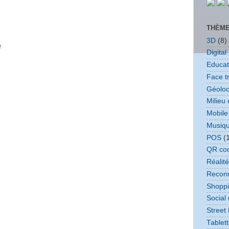
THÈM
3D
(8)
e
Digita
Educat
Face t
Géoloc
Milieu 
Mobile
Musiq
POS
(
QR co
Réalit
Reconn
Shopp
Social
Street
Tablet