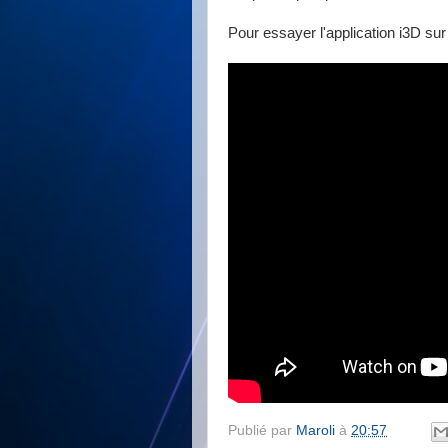
Pour essayer l'application i3D su
Publié par
Maroli
à
20:57