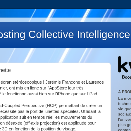
sting Collective Intelligence
nette
ni écran stéréoscopique ! Jerémie Francone et Laurence
ier, ont mis en ligne sur l’AppStore leur très
A PRO
lle fonctionne aussi bien sur l'iPhone que sur l'iPad.
La mon
technol
ad-Coupled Perspective (HCP) permettant de créer un
vie qu
cessite pas le port de lunettes spéciales. Utilisant la
sociaux
'application suit en temps réel les mouvements du
l'unive
tion désaxée (off-axis projection) est appliquée pour
plus g
 3D en fonction de la position du visage.
contenu