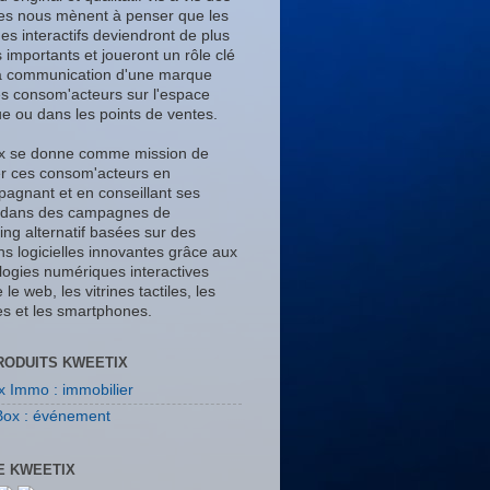
s nous mènent à penser que les
es interactifs deviendront de plus
 importants et joueront un rôle clé
a communication d'une marque
es consom'acteurs sur l'espace
ue ou dans les points de ventes.
x se donne comme mission de
er ces consom'acteurs en
agnant et en conseillant ses
s dans des campagnes de
ing alternatif basées sur des
ns logicielles innovantes grâce aux
logies numériques interactives
e web, les vitrines tactiles, les
tes et les smartphones.
RODUITS KWEETIX
x Immo : immobilier
ox : événement
E KWEETIX