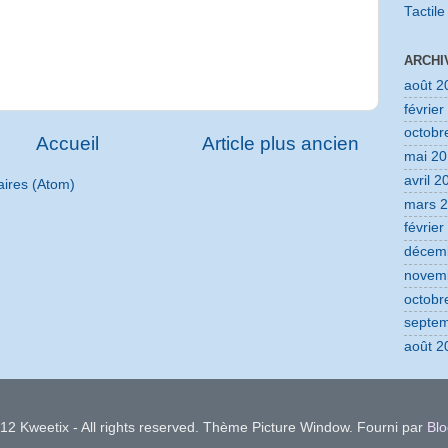
Tactile
ARCHI
août 2
févrie
octobr
Accueil
Article plus ancien
mai 2
avril 2
aires (Atom)
mars 
févrie
décem
novem
octobr
septe
août 2
12 Kweetix - All rights reserved. Thème Picture Window. Fourni par
Blo