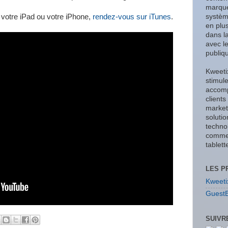
marque
r votre iPad ou votre iPhone,
rendez-vous sur iTunes
.
systèm
en plus
dans l
avec l
publiq
Kweeti
stimul
accomp
client
market
solutio
techno
comme l
tablet
LES P
Kweeti
GuestB
SUIVR