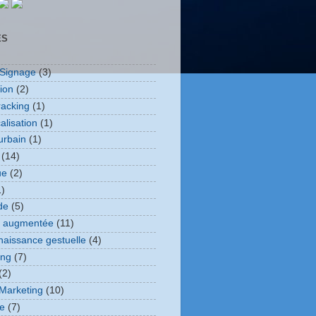
ES
l Signage
(3)
ion
(2)
racking
(1)
alisation
(1)
urbain
(1)
(14)
ue
(2)
1)
de
(5)
é augmentée
(11)
aissance gestuelle
(4)
ing
(7)
(2)
 Marketing
(10)
te
(7)